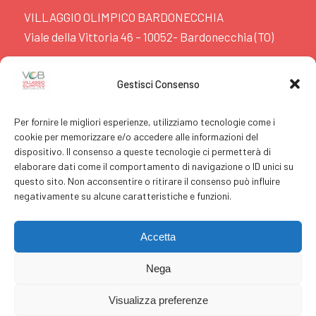
VILLAGGIO OLIMPICO BARDONECCHIA
Viale della Vittoria 46 – 10052- Bardonecchia (TO)
www.villaggiobardonecchia.it
Gestisci Consenso
booking@villaggiobardonecchia.it
t +39.0122.980.799
Per fornire le migliori esperienze, utilizziamo tecnologie come i
f +39.0122.980.757
cookie per memorizzare e/o accedere alle informazioni del
dispositivo. Il consenso a queste tecnologie ci permetterà di
elaborare dati come il comportamento di navigazione o ID unici su
questo sito. Non acconsentire o ritirare il consenso può influire
negativamente su alcune caratteristiche e funzioni.
C.I.N. IT001022A1C4U8XUUJ
Accetta
Cookie Policy
Nega
Privacy Policy
Visualizza preferenze
PRENOTA ORA