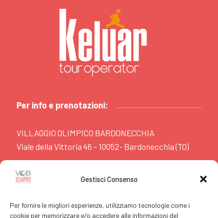
Per info e prenotazioni:
VILLAGGIO OLIMPICO BARDONECCHIA
Viale della Vittoria 46 – 10052- Bardonecchia (TO)
www.villaggiobardonecchia.it
Gestisci Consenso
booking@villaggiobardonecchia.it
t +39.0122.980.799
Per fornire le migliori esperienze, utilizziamo tecnologie come i
f +39.0122.980.757
cookie per memorizzare e/o accedere alle informazioni del