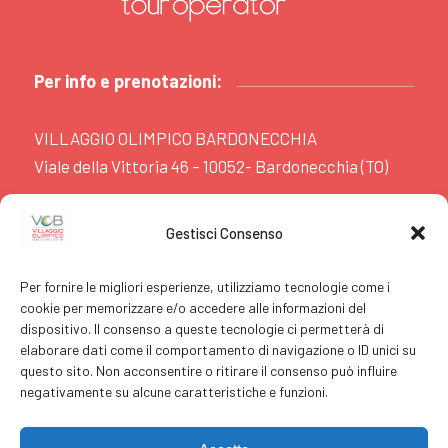
Per info e prenotazioni:
VILLAGGIO OLIMPICO BARDONECCHIA
Viale della Vittoria 46 – 10052- Bardonecchia (TO)
www.villaggiobardonecchia.it
Gestisci Consenso
booking@villaggiobardonecchia.it
t +39.0122.980.799
Per fornire le migliori esperienze, utilizziamo tecnologie come i
f +39.0122.980.757
cookie per memorizzare e/o accedere alle informazioni del
dispositivo. Il consenso a queste tecnologie ci permetterà di
elaborare dati come il comportamento di navigazione o ID unici su
questo sito. Non acconsentire o ritirare il consenso può influire
negativamente su alcune caratteristiche e funzioni.
C.I.N. IT001022A1C4U8XUUJ